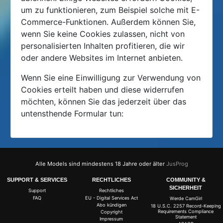
um zu funktionieren, zum Beispiel solche mit E-
Commerce-Funktionen. Außerdem können Sie,
wenn Sie keine Cookies zulassen, nicht von
personalisierten Inhalten profitieren, die wir
oder andere Websites im Internet anbieten.
Wenn Sie eine Einwilligung zur Verwendung von
Cookies erteilt haben und diese widerrufen
möchten, können Sie das jederzeit über das
untensthende Formular tun:
Alle Models sind mindestens 18 Jahre oder älter
JusProg
SUPPORT & SERVICES
RECHTLICHES
COMMUNITY &
SICHERHEIT
Support
Rechtliches
FAQ
EU - Digital Services Act
Werde CamGirl
Abo kündigen
18 U.S.C. 2257 Record-Keeping
Requirements Compliance
Copyright
Statement
Impressum