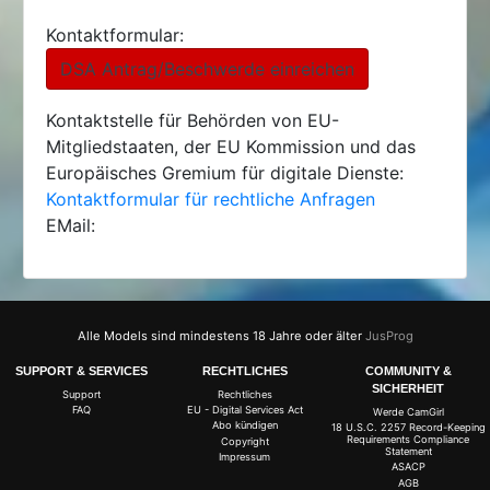
Kontaktformular:
DSA Antrag/Beschwerde einreichen
Kontaktstelle für Behörden von EU-
Mitgliedstaaten, der EU Kommission und das
Europäisches Gremium für digitale Dienste:
Kontaktformular für rechtliche Anfragen
EMail:
Alle Models sind mindestens 18 Jahre oder älter
JusProg
SUPPORT & SERVICES
RECHTLICHES
COMMUNITY &
SICHERHEIT
Support
Rechtliches
FAQ
EU - Digital Services Act
Werde CamGirl
Abo kündigen
18 U.S.C. 2257 Record-Keeping
Requirements Compliance
Copyright
Statement
Impressum
ASACP
AGB