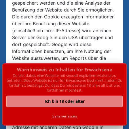
gespeichert werden und die eine Analyse der
Benutzung der Website durch Sie ermöglichen.
Die durch den Cookie erzeugten Informationen
über Ihre Benutzung dieser Website
(einschließlich Ihrer IP-Adresse) wird an einen
Server der Google in den USA übertragen und
dort gespeichert. Google wird diese
Informationen benutzen, um Ihre Nutzung der
Website auszuwerten, um Reports über die
Websiteaktivitäten für die Websitebetreiber
Warnhinweis zu Inhalten für Erwachsene
zusammenzustellen und um weitere mit der
Du bist dabei, eine Website mit sexuell explizitem Material zu
Websitenutzung und der Internetnutzung
betreten. Diese Website ist nur für Erwachsene bestimmt. Indem Du
fortfährst, bestätigst Du, dass Du mindestens 18 Jahre alt bist und
verbundene Dienstleistungen zu erbringen.
fortfahren möchtest.
Auch wird Google diese Informationen
gegebenenfalls an Dritte übertragen, sofern
Ich bin 18 oder älter
dies gesetzlich vorgeschrieben oder soweit
Dritte diese Daten im Auftrag von Google
Seite verlassen
verarbeiten. Google wird in keinem Fall Ihre IP-
Adresse mit anderen Daten von Google in